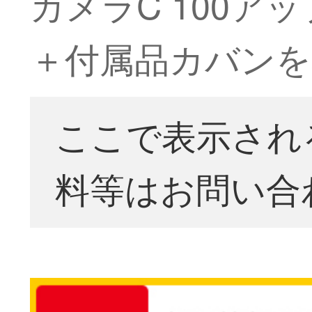
カメラC 100ア
＋付属品カバンを
ここで表示され
料等はお問い合