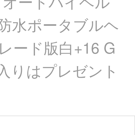
メラオートバイヘル
止防水ポータブルヘ
ード版白+16 G
入りはプレゼント