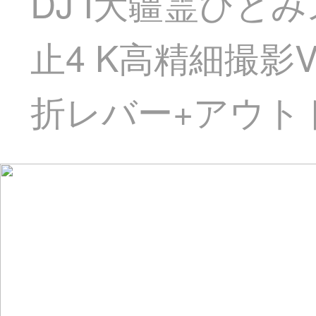
DJ I大疆霊ひとみ
止4 K高精細撮影V
折レバー+アウト