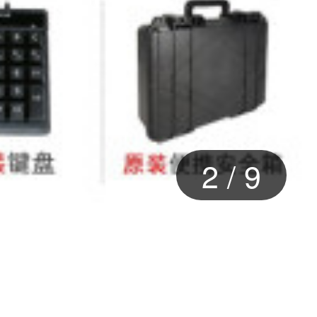
2
/
9