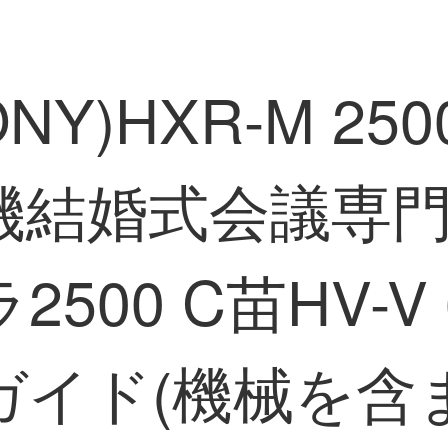
NY)HXR-M 2
機結婚式会議専
00 C苗HV-V 
イド(機械を含