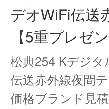
デオWiFi伝送
【5重プレゼ
松典254 Kデジ
伝送赤外線夜間テ
価格ブランド見積