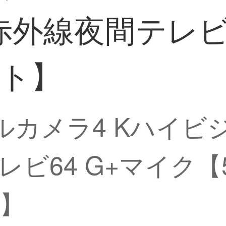
赤外線夜間テレビ
ント】
タルカメラ4 Kハイビ
レビ64 G+マイク
】