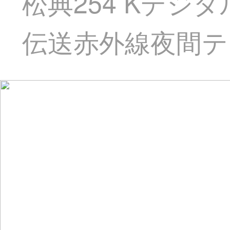
松典254 Kデジ
伝送赤外線夜間テ