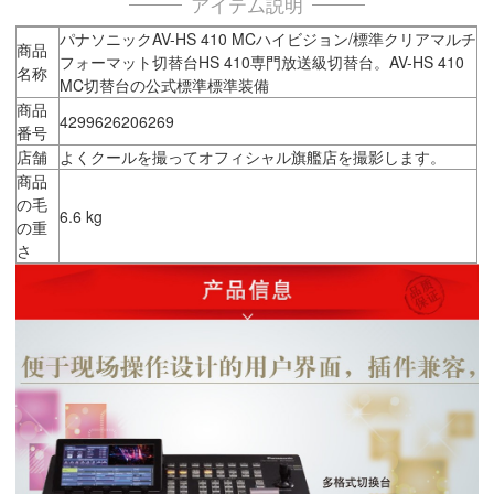
アイテム説明
パナソニックAV-HS 410 MCハイビジョン/標準クリアマルチ
商品
フォーマット切替台HS 410専門放送級切替台。AV-HS 410
名称
MC切替台の公式標準標準装備
商品
4299626206269
番号
店舗
よくクールを撮ってオフィシャル旗艦店を撮影します。
商品
の毛
6.6 kg
の重
さ