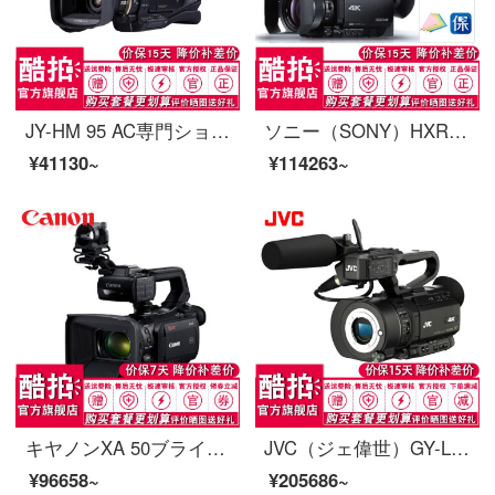
JY-HM 95 AC専門ショルダー式高精細デジタルカメラ結婚式/会議/教育/写真HM 95撮影一体機JY-HM 95 ACコース3
ソニー（SONY）HXR-NX 80カメラNXCAM専門手持ち式撮影一体機4 K高清HDR結婚式場インタビュー公式入札
¥41130~
¥114263~
キヤノンXA 50ブライダル会議活動教育教育教育教育4 Kハイビジョン専門デジタルカメラ赤外線夜間撮影XA 50黒公式標準装備
JVC（ジェ偉世）GY-L 300 CHEC 4 Ksuper 35 mmカメラ単体M 43カード口は黒の公式標準装備を生放送できます。
¥96658~
¥205686~