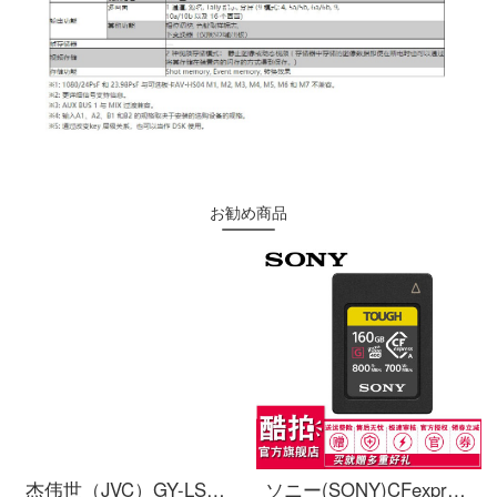
お勧め商品
杰伟世（JVC）GY-LS300CHEC 4K手持专业摄像机 网络直播机 super35mm大底摄像机 可换镜头M43卡口
ソニー(SONY)CFexpress Type AメモリカードCEA-G 160 G 800 MB/SはソニーPXW-FX 6 V/FX 6 VKを適用します。