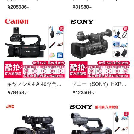
¥205686~
¥31988~
キヤノンX 4 A 40専門ハイビジョンデジタルカメラ4 K UHD手持ち式撮影一体機赤外夜摂X 4 40カメラ出荷時配置/本体。
ソニー（SONY）HXR-NX 5 R専門デジタルハイビジョンカメラNX 5 R会議結婚式教育活動SDI口を含めて、公式標準装備を生放送できます。
¥78458~
¥123564~