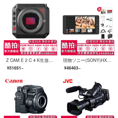
Z CAM E 2 C 4 K生放送カメラMFTカード口M 43 CAM E 2 Cカメラ単体/レンズセットなし
現物ソニー(SONY)HXR-M 2500肩に式の高清デジタル撮影機結婚式会議専門デジタルハイビジョンカメラ2500 C苗HV-V 66-HD無線プッシュフローガイド(機械を含まない)黒
¥51651~
¥46463~