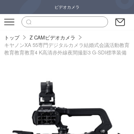
ビデオカメラ
トップ
Z CAMビデオカメラ
キヤノンXA 55専門デジタルカメラ結婚式会議活動教育
教育教育教育4 K高清赤外線夜間撮影3 G-SDI標準装備