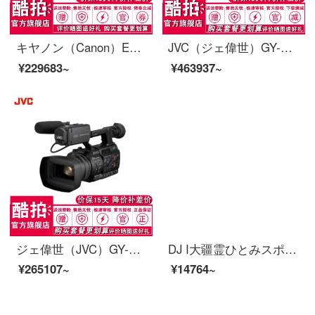
キヤノン（Canon）EOS C 200映画カメラ4 KビデオカメラC 200 B単体/レンズを含まないオフィシャル標準装備
JVC（ジェ偉世）GY-HM 890 Eスタジオメモリカード式ハイビジョン撮影一体機公式標準装備
¥229683~
¥463937~
ジェ偉世（JVC）GY-HC 500専門カメラ4 Kハイビジョンメモリカード式撮影一体機ニュースインタビュー会議手持式カメラ黒公式標準装備
DJ I大疆霊ひとみスポーツカメラosmo Action手ブレ防止4 K高精細撮影Vlog防水カメラの標準装備+128 G+三折レバー+アウトドア実用スーツ
¥265107~
¥14764~