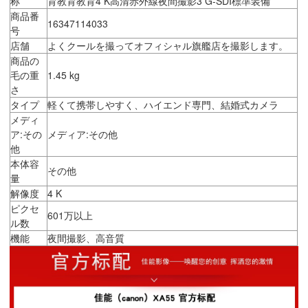
称
育教育教育4 K高清赤外線夜間撮影3 G-SDI標準装備
商品番
16347114033
号
店舗
よくクールを撮ってオフィシャル旗艦店を撮影します。
商品の
毛の重
1.45 kg
さ
タイプ
軽くて携帯しやすく、ハイエンド専門、結婚式カメラ
メディ
ア:その
メディア:その他
他
本体容
その他
量
解像度
4 K
ピクセ
601万以上
ル数
機能
夜間撮影、高音質