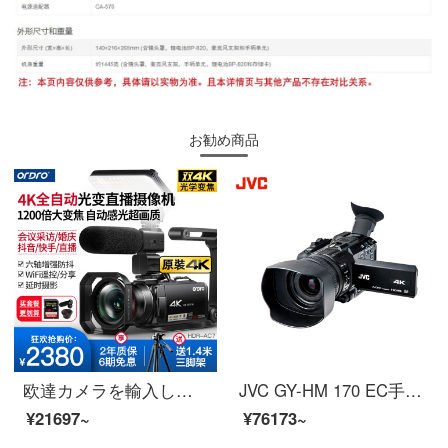
お勧め商品
欧達カメラを輸入して4 K高精細デジタル専門のデジタルDVを撮影して一体機の10倍の光を撮影して120倍知能ズームの6軸を強化して手ぶれを防ぎます。
JVC GY-HM 170 EC手持ち式4 Kフルハイビジョンカメラ/カメラ専門会議/インタビューソリューション12倍光学ズーム
¥21697~
¥76173~