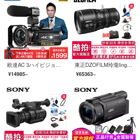
欧達AC 3ハイビジョン4 Kカメラを輸入して、夜はハイエンド専門の一体機WIFIAPPを見て、家庭会議旅行の結婚式を生放送します。
東正DZOFILM玲瓏linglung映画ズームレンズ絵夢師東正DZOFILM東正DZOFILM 20-70 T 2.9 MFT公式標準装備
¥14985~
¥65363~