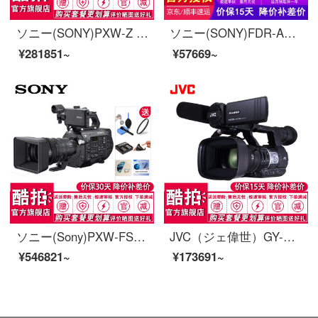
ソニー(SONY)PXW-Z 280/PXW-Z 280 V 4 K手持ち式ビデオカメラソニーPXW-Z 280 V本体公式標準装備
ソニー(SONY)FDR-AX 60 4 KナイトハイビジョンデジタルカメラDV 5軸ブレ止め内蔵64 GB AX 60セット2
¥281851~
¥57669~
ソニー(Sony)PXW-FS 7 M 2/FS 7 M 2 K携帯専門カメラFS 7世代アップグレードモデルFS 7 M 2 K
JVC（ジェ偉世）GY-HM 606手持ち式ビデオカメラ結婚式会議活動カメラ黒公式標準装備
¥546821~
¥173691~