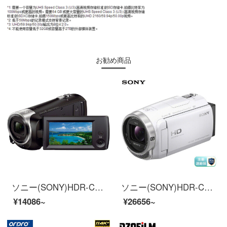
お勧め商品
ソニー(SONY)HDR-CX 405ハイビジョンデジタルカメラ光学式手ブレ防止30倍光学ズーム蔡司レンズ
ソニー(SONY)HDR-CX 680ハイビジョンデジタルカメラ5軸ブレ止め光学30倍ズーム(ホワイト)家庭用DV/撮影/録画
¥14086~
¥26656~