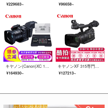
¥229683~
¥96658~
キヤノン(Canon)XC 10ビデオカメラ4 K高清新概念撮影一体機キャノンXC 10 XC 10+SE-650 HD四チャンネル切替台の公式標準装備
キヤノンXF 315専門デジタルカメラXF 315ハイビジョン専門カメラxf 315結婚式放送会議の公式入札
¥164930~
¥127213~