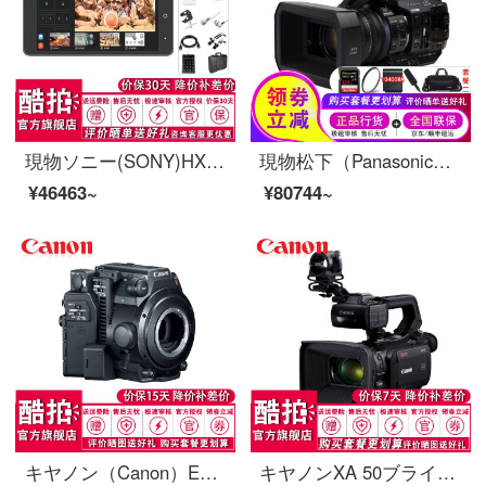
現物ソニー(SONY)HXR-M 2500肩に式の高清デジタル撮影機結婚式会議専門デジタルハイビジョンカメラ2500 C苗HV-V 66-HD無線プッシュフローガイド(機械を含まない)黒
現物松下（Panasonic）AG-UX 90 MC UX 90 UX 90 UX 90 MC 4 Kハイビジョンデジタルハンドヘルド結婚記念カメラ黒公式標準装備（UV鏡+ハイビジョンライン送り）
¥46463~
¥80744~
キヤノン（Canon）EOS C 200映画カメラ4 KビデオカメラC 200 B単体/レンズを含まないオフィシャル標準装備
キヤノンXA 50ブライダル会議活動教育教育教育教育4 Kハイビジョン専門デジタルカメラ赤外線夜間撮影XA 50黒公式標準装備