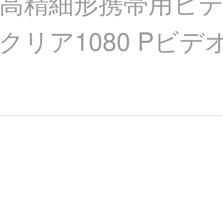
の高精細形携帯用ビ
モリクリア1080 P