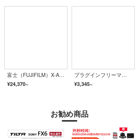
富士（FUJIFILM）X-A 5/XA 5 aレトロな微一眼レフデジタルカメラ自撮り美顔カメラXC 15-45 mmピンクレンズカバー
プラグインフリーマイク無線Wifi超小型カメラミニハイビジョン家庭用監視カメラ携帯電話長距離超長待機ビデオ超長待機+64 G高速カード
¥24,370~
¥3,345~
お勧め商品