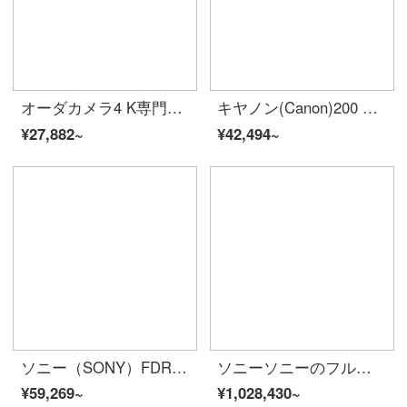
オーダカメラ4 K専門生放送カメラを持って、デジタルビデオビデオレコーダーを持って、ハイビジョン映画の電気機械を生放送します。家庭旅行会議Vlog小ビデオ京東倉+実用生放送コース：1.4メートル三脚に+オリジナルカバーをプレゼントします。
キヤノン(Canon)200 D二代一眼レフカメラ入門級eos 2 ii家庭旅行学生用Vlog美顔デジタルカメラ200 D 2代18-55手ぶれ防止キットブラックお得コース2
¥27,882~
¥42,494~
ソニー（SONY）FDR-AX 60デジタルカメラハイビジョン4 K夜撮影家庭会議プログラム生放送DV（64 Gメモリ）FDR-AX 60公式標準装備
ソニーソニーのフルサイズ6 KカメラPXW-FX 9 VK（28-135レンズを含む）
¥59,269~
¥1,028,430~