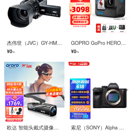
杰伟世（JVC）GY-HM170EC 手持式4K全高清摄像机/摄影机 专业会议/采访 解决方案 12倍光学变焦
GOPRO GoPro HERO10 Black 运动相机 Vlog防抖防水照相机摩托户外骑行摄像机 基础套餐 HERO 10 Black
¥0~
¥0~
欧达 智能头戴式摄像机4K云台防抖运动相机便携式4K录像机家用dv高清摄影机vlog短视频 户外骑行 【旗舰升级】EP8标配（不含卡）+送壕礼
索尼（SONY）Alpha 7R IV全画幅微单数码相机 单机身 画质旗舰 约6100万像素（a7r4a/a7rm4a/ILCE-7RM4A）