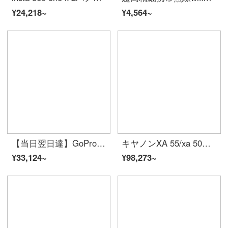
¥24,218~
¥4,564~
【当日翌日達】GoPro hero 9 blackスポーツカメラ5 K手ブレ防止防水Vlog屋外ダイビング生中継バイクライク【元工場付属品】旅行継続セット128 Gダブルバッテリー
キヤノンXA 55/xa 50専門ハイビジョン4 Kデジタルカメラ赤外線夜間撮影マニュアル撮影一体機xa 10/xa 15アップグレード版キヤノンXA 50撮影一体機の公式標準装備
¥33,124~
¥98,273~