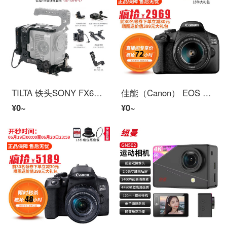
TILTA 铁头SONY FX6套件摄影机护甲带供电拓展丰富可竖拍 铁头FX6兔笼套件 轻便版套装-V口（ES-T20-B-V） 官方标配
佳能（Canon） EOS 2000D 18-55套机 单反数码相机 高清照相机 单机+18-55mm IS II镜头
¥0~
¥0~