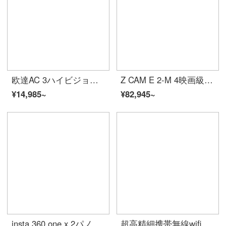
欧達AC 3ハイビジョン4 Kカメラを輸入して、夜はハイエンド専門の一体機WIFIAPPを見て、家庭会議旅行の結婚式を生放送します。
Z CAM E 2-M 4映画級カメラ4 k 160 pカメラは、ProRes RAWフォーマットMFTシングルボディ（M 43カードホルダー）に豪礼を送ります。
¥14,985~
¥82,945~
insta 360 one x 2パノラマカメラ5.7 K高精細1800 wピクセルVlogスキーカメラ64 G生放送コース（サイドで流すことができます。電源を切りません。）
超高精細携帯無線wifi携帯電話の遠隔監視カメラの小型カメラの手持ち式会議の記録装置の携帯カメラのミニDVビデオレコーダーのミニwifiの2種類の版の高清+128 G