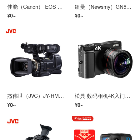
佳能（Canon） EOS 850D 单反相机 单反套机 旅游学生高清数码相机 拍摄录像照相机 单机+18-55mm STM镜头+优惠套餐
纽曼（Newsmy）GN502运动相机前后双摄像头4K高清2400W像素摩托车钓鱼轻骑自驾旅行潜水防抖摄像机
¥0~
¥0~
杰伟世（JVC）JY-HM95AC 专业肩扛式高清数码摄像机/摄影机 婚庆/会议【搭配双电池双卡实用配件-套装】
松典 数码相机4K入门级ccd照相机 vlog微单卡片机翻转屏 DC101A 标配 32G 内存
¥0~
¥0~