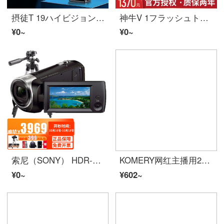
摂徒T 19ハイビジョン1080 P小型アウトドア胸元カメラ携帯ポケット携帯レコーダーVLOGカメラ釣りビデオ神器黒公式標準(カードなし)
神牛V 1フラッシュトップ外拍灯ポケットランプ撮影高速TTL携帯キヤノンニコンソニー富士C/N/S/O/Fリチウムホットブーツランプ神牛V 1トップランプ(公式標準)ニコン
¥0~
¥0~
索尼（SONY） HDR-CX405 高清数码摄像机 家用摄像机 便携式DV 录影机 录像机 索尼CX405（32G卡+包+三脚支架+电池*2）
KOMERY网红主播用2米三脚架 单反相机摄像机手机摄影直播 美颜补光灯摄像灯望远镜灯架铝合金三角架 黑色
¥0~
¥602~