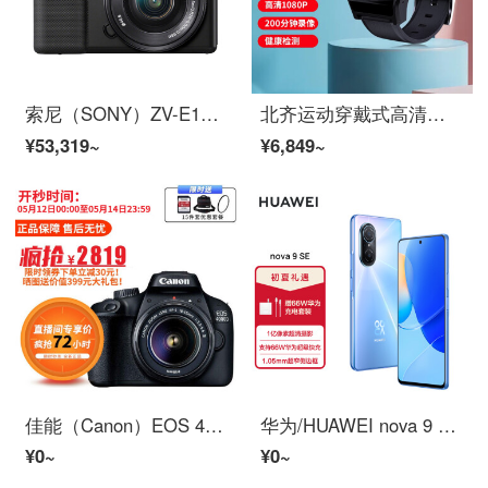
索尼（SONY）ZV-E10L Vlog微单数码相机 标准镜头套装 APS-C画幅小巧便携 4K专业视频 黑色
北齐运动穿戴式高清摄像头录像录音会议摄像机便携式DV录像机录像摄像记录仪随身录像神器 超薄型64G
¥53,319~
¥6,849~
佳能（Canon）EOS 4000D 单反相机 APS画幅 入门级高清数码照相机 套机 单机+18-55mm III镜头
华为/HUAWEI nova 9 SE 一亿像素超清摄影 创新Vlog体验 支持66W快充 8GB+256GB冰晶蓝 华为手机【无充版】
¥0~
¥0~