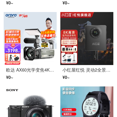
¥0~
¥0~
欧达 AX60光学变焦4K高清画质摄像机 直播拍摄 家用婚庆 旅拍会议 日常vlog 超清摄录一体机 顶配直播套餐：送1.4米三脚架+原装遮光罩
小红屋红悦 灵动2全景相机360Vr看房看车720房产中介水电装修消防法拍高清画质8K3200万像素 小红屋灵动2标准版赠专业全景支架
¥0~
¥0~